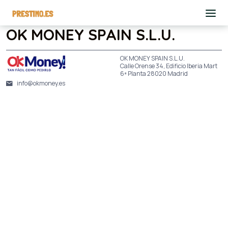
OK MONEY SPAIN S.L.U.
OK MONEY SPAIN S.L.U.
Calle Orense 34, Edificio Iberia Mart
6ª Planta 28020 Madrid
info@okmoney.es