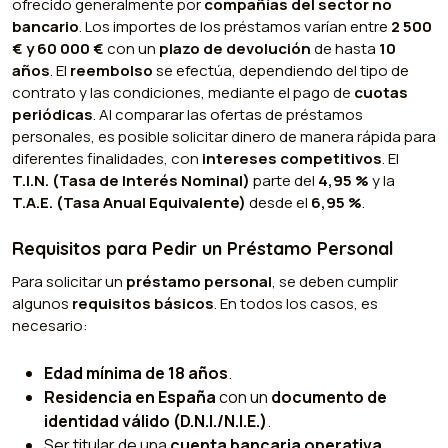
ofrecido generalmente por
compañías del sector no
bancario
. Los importes de los préstamos varían entre
2 500
€ y 60 000 €
con un
plazo de devolución
de hasta
10
años
. El
reembolso
se efectúa, dependiendo del tipo de
contrato y las condiciones, mediante el pago de
cuotas
periódicas
. Al comparar las ofertas de préstamos
personales, es posible solicitar dinero de manera rápida para
diferentes finalidades, con
intereses competitivos
. El
T.I.N. (Tasa de Interés Nominal)
parte del
4,95 %
y la
T.A.E. (Tasa Anual Equivalente)
desde el
6,95 %
.
Requisitos para Pedir un Préstamo Personal
Para solicitar un
préstamo personal
, se deben cumplir
algunos
requisitos básicos
. En todos los casos, es
necesario:
Edad mínima de 18 años
.
Residencia en España
con un
documento de
identidad válido (D.N.I./N.I.E.)
.
Ser titular de una
cuenta bancaria operativa
.