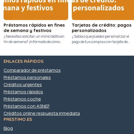
Préstamos rápidos en fines
Tarjetas de crédito: pagos
de semana y festivos
personalizados
¿Necesitas solicitar un minicrédito en
¿Sabías que puedes personalizar el
fin de semana? ¡Infórmate de cómo
pago de tus compras con tarjeta de
hacerlo para recibir los fondos al
crédito? ¡Infórmate de esta modalidad
instante!
de pago que te puede venir bien!
ENLACES RÁPIDOS
Comparador de préstamos
Préstamos personales
Créditos urgentes
Préstamos rápidos
Préstamos coche
Préstamos con ASNEF
Créditos online respuesta inmediata
PRESTIMO.ES
Blog