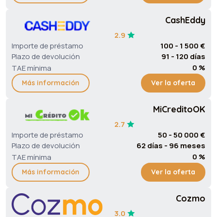
CashEddy
2.9
Importe de préstamo
100 - 1 500 €
Plazo de devolución
91 - 120 días
0 %
TAE mínima
Más información
Ver la oferta
MiCreditoOK
2.7
Importe de préstamo
50 - 50 000 €
Plazo de devolución
62 días - 96 meses
0 %
TAE mínima
Más información
Ver la oferta
Cozmo
3.0