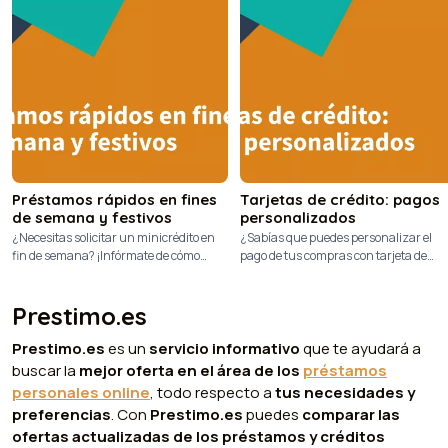
Préstamos rápidos en fines
Tarjetas de crédito: pagos
de semana y festivos
personalizados
¿Necesitas solicitar un minicrédito en
¿Sabías que puedes personalizar el
fin de semana? ¡Infórmate de cómo
pago de tus compras con tarjeta de
hacerlo para recibir los fondos al
crédito? ¡Infórmate de esta modalidad
instante!
de pago que te puede venir bien!
Prestimo.es
Prestimo.es
es un
servicio informativo
que te ayudará a
buscar la
mejor oferta en el área de los
préstamos
personales online
, todo respecto a
tus necesidades y
preferencias
. Con
Prestimo.es
puedes
comparar las
ofertas actualizadas de los préstamos y créditos