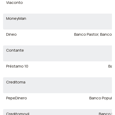
Viaconto
MoneyMan
Dineo
Banco Pastor, Banco Sa
Contante
Préstamo 10
Ban
Creditoma
PepeDinero
Banco Popular
Creditomovil
Banco Sa