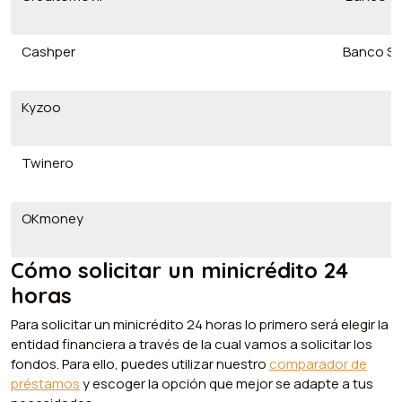
Cashper
Banco Sab
Kyzoo
Twinero
B
OKmoney
Cómo solicitar un minicrédito 24
horas
Para solicitar un minicrédito 24 horas lo primero será elegir la
entidad financiera a través de la cual vamos a solicitar los
fondos. Para ello, puedes utilizar nuestro
comparador de
préstamos
y escoger la opción que mejor se adapte a tus