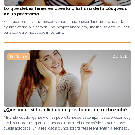
Lo que debes tener en cuenta a la hora de la búsqueda
de un préstamo
En la vida nos encontramos con varias situaciónes en las que uno necesita
ayuda externa, a la hora de una incapaz financiera, una insuficiente liquidez
para cualquier necesidad importante.
12.01.2017
Préstamos
¿Qué hacer si tu solicitud de préstamo fue rechazada?
Mirando los eslonganes y lemas publicitarios de las compañías de préstamos y
créditos, uno puede pensar que cada una solicitud de préstamo o crédito se
queda aprobada. En la realidad algunos solicitantes se enfrentan al rechazo
de su solicitud de préstamo por varios motivos.