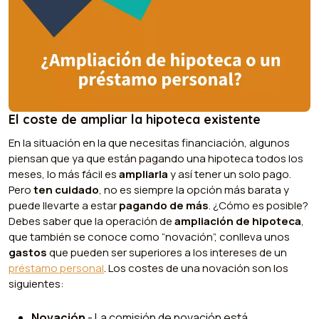
El coste de ampliar la hipoteca existente
En la situación en la que necesitas financiación, algunos
piensan que ya que están pagando una hipoteca todos los
meses, lo más fácil es
ampliarla
y así tener un solo pago.
Pero
ten cuidado
, no es siempre la opción más barata y
puede llevarte a estar
pagando de más
. ¿Cómo es posible?
Debes saber que la operación de
ampliación de hipoteca
,
que también se conoce como “novación”, conlleva unos
gastos
que pueden ser superiores a los intereses de un
préstamo personal
. Los costes de una novación son los
siguientes:
Novación
- La comisión de novación está