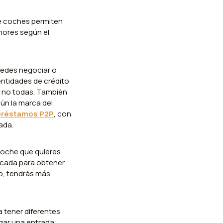
de coches permiten
nores según el
uedes negociar o
entidades de crédito
e no todas. También
ún la marca del
préstamos P2P
, con
ada.
 coche que quieres
icada para obtener
o, tendrás más
 tener diferentes
gar una entrada.