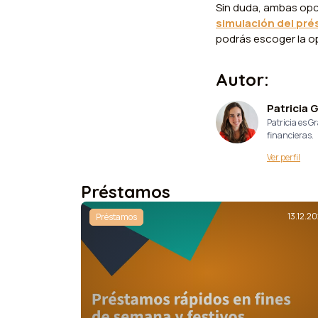
Sin duda, ambas opc
simulación del pr
podrás escoger la op
Autor:
Patricia 
Patricia es 
financieras.
Ver perfil
Préstamos
13.12.20
Préstamos