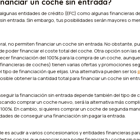
inanciar un coche sin entrada?
o algunas entidades de crédito (EFC) como algunas financieras 
sin entrada. Sin embargo, tus posibilidades serán mayores o me
ral, no permiten financiar un coche sin entrada. No obstante, p
de poder financiar el coste total del coche. Otra opción son las 
frecer financiación del 100% para la compra de un coche, aunqu
financieras de coches) tienen varias ofertas y promociones seg
l tipo de financiación que elijas. Una alternativa pueden ser los
osible obtener la cantidad total para financiar un coche sin entr
nseguir la financiación sin entrada depende también del tipo de
uscando comprar un coche nuevo, será la alternativa más compl
l 100%. En cambio, si quieres comprar un coche de segunda man
ades de conseguir una financiación sin pagar la entrada.
 es acudir a varios concesionarios y entidades financieras para
fertas con las que negociar para poder financiar tu coche sin pa