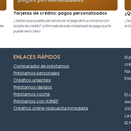
Tarjetas de crédito: pagos personalizados
¿Q
¿Sabías que puedes personalizar el pago de tus compras con
¿Sab
ate
tarjeta de crédito? ¡Infórmate de esta modalidad de pago que te
artí
puede venir bien!
ENLACES RÁPIDOS
El 
cré
Comparador de préstamos
Na 
Préstamos personales
Es
Créditos urgentes
Préstamos rápidos
Préstamos coche
El 
Préstamos con ASNEF
se
Créditos online respuesta inmediata
010
La
ID 