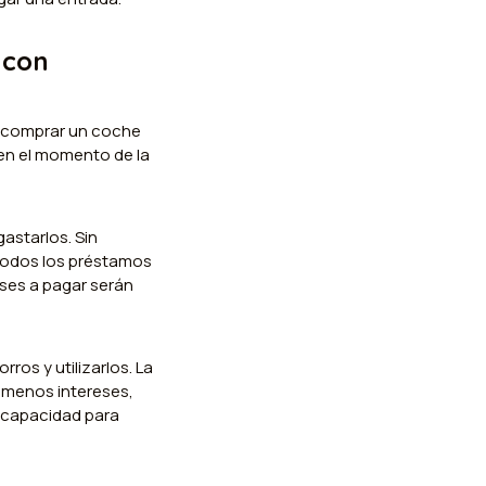
 con
ne comprar un coche
en el momento de la
astarlos. Sin
 todos los préstamos
eses a pagar serán
ros y utilizarlos. La
s menos intereses,
s capacidad para