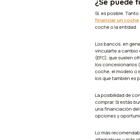
¿Se puede f
Sí, es posible. Tant
financiar un coche
coche o la entidad.
Los bancos, en gene
vincularte a cambio 
(EFC), que suelen o
los concesionarios (
coche, el modelo o e
los que también es p
La posibilidad de co
comprar. Si estás b
una financiación de
opciones y oportunid
Lo más recomendable
alternativas y más o