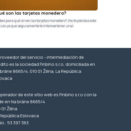
ué son las tarjetas monedero?
es para qué sirven las tarjetas monedero? ¡No te pierdas este
culo ya que seguramente te interese tener una!
proveedor del servicio - intermediación de
dito es la sociedad Finbino s.r.o, domiciliada en
bráne 8665/4, 010 01 Žilina, La República
lovaca
operador de este sitio web es Finbino s.r.o con la
de en Na bráne 8665/4
 01 Žilina
 República Eslovaca
No.: 53 397 363