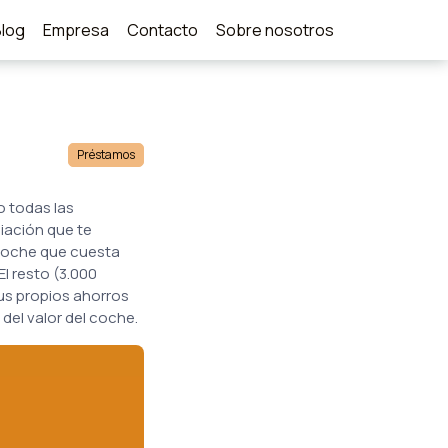
Blog
Empresa
Contacto
Sobre nosotros
Préstamos
o todas las
ciación que te
 coche que cuesta
l resto (3.000
tus propios ahorros
del valor del coche.