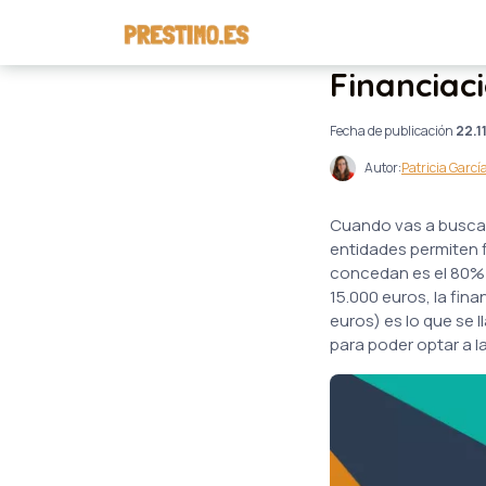
Financiac
Fecha de publicación
22.1
Autor:
Patricia Garcí
Cuando vas a buscas
entidades permiten f
concedan es el 80% s
15.000 euros, la fin
euros) es lo que se 
para poder optar a l