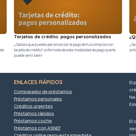
Tarjetas de crédito: pagos personalizados
¿Q
¿Sabías que puedes personalizar el pago de tus compras con
¿Sab
ate
tarjeta de crédito? ¡Infórmate de esta modalidad de pago que te
artí
puede venir bien!
ENLACES RÁPIDOS
El 
cré
Comparador de préstamos
Na 
Préstamos personales
Es
Créditos urgentes
Préstamos rápidos
Préstamos coche
El 
Préstamos con ASNEF
se
Créditos online respuesta inmediata
010