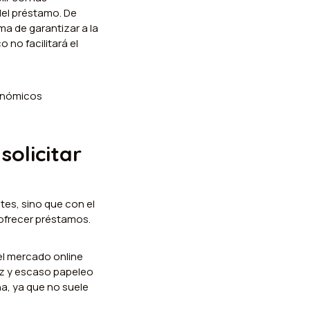
del préstamo. De
ma de garantizar a la
 no facilitará el
conómicos
olicitar
tes, sino que con el
ofrecer préstamos.
el mercado online
ez y escaso papeleo
ña, ya que no suele