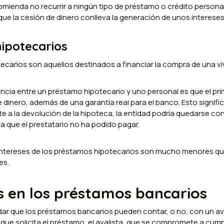
mienda no recurrir a ningún tipo de préstamo o crédito personal
ue la cesión de dinero conlleva la generación de unos intereses
ipotecarios
carios son aquellos destinados a financiar la compra de una vi
erencia entre un préstamo hipotecario y uno personal es que el pr
dinero, además de una garantía real para el banco. Esto significa 
e a la devolución de la hipoteca, la entidad podría quedarse con
da que el prestatario no ha podido pagar.
s intereses de los préstamos hipotecarios son mucho menores que
es.
s en los préstamos bancarios
ar que los préstamos bancarios pueden contar, o no, con un ava
a que solicita el préstamo, el avalista, que se compromete a cumpl