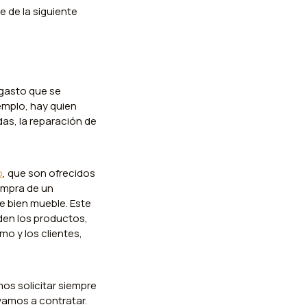
 de la siguiente
 gasto que se
jemplo, hay quien
das, la reparación de
o
, que son ofrecidos
ompra de un
e bien mueble. Este
den los productos,
o y los clientes,
os solicitar siempre
yamos a contratar.