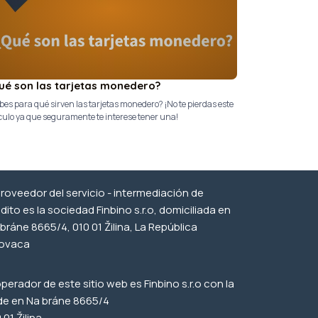
ué son las tarjetas monedero?
es para qué sirven las tarjetas monedero? ¡No te pierdas este
culo ya que seguramente te interese tener una!
proveedor del servicio - intermediación de
dito es la sociedad Finbino s.r.o, domiciliada en
bráne 8665/4, 010 01 Žilina, La República
lovaca
operador de este sitio web es Finbino s.r.o con la
de en Na bráne 8665/4
 01 Žilina