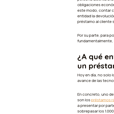
obligaciones económi
este modo, contar co
entidad la devolució
préstamo al cliente 
Por su parte, para p
fundamentalmente, c
¿A qué en
un prést
Hoy en día, no solo 
avance de las tecno
En concreto, uno de
son los
préstamos r
a presentar por parte
sobrepasar los 1.000