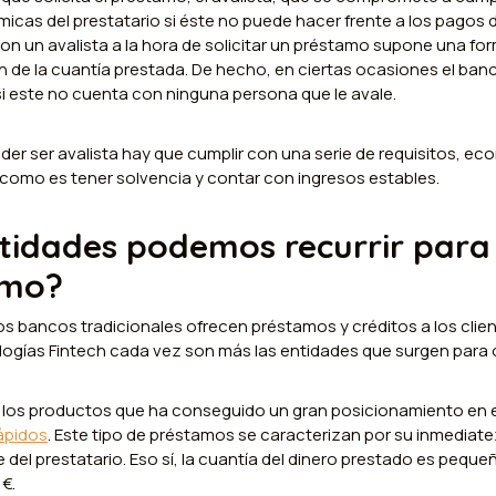
cas del prestatario si éste no puede hacer frente a los pagos 
n un avalista a la hora de solicitar un préstamo supone una for
n de la cuantía prestada. De hecho, en ciertas ocasiones el banco
si este no cuenta con ninguna persona que le avale.
oder ser avalista hay que cumplir con una serie de requisitos, e
omo es tener solvencia y contar con ingresos estables.
tidades podemos recurrir para s
amo?
los bancos tradicionales ofrecen préstamos y créditos a los clien
logías Fintech cada vez son más las entidades que surgen para 
 los productos que ha conseguido un gran posicionamiento en 
ápidos
. Este tipo de préstamos se caracterizan por su inmediat
 del prestatario. Eso sí, la cuantía del dinero prestado es peque
 €.