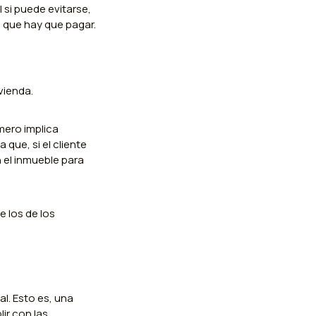
 si puede evitarse,
 que hay que pagar.
vienda.
imero implica
que, si el cliente
 el inmueble para
 los de los
l. Esto es, una
ir con las