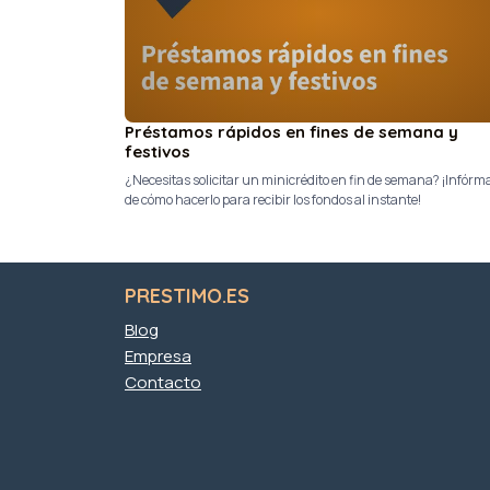
Préstamos rápidos en fines de semana y
festivos
¿Necesitas solicitar un minicrédito en fin de semana? ¡Infórm
de cómo hacerlo para recibir los fondos al instante!
PRESTIMO.ES
Blog
Empresa
Contacto