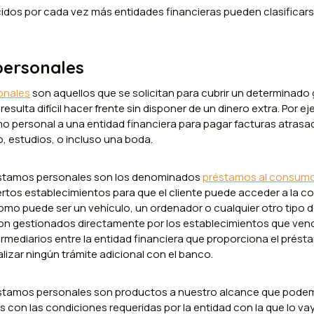
dos por cada vez más entidades financieras pueden clasificarse
personales
onales
son aquellos que se solicitan para cubrir un determinado
resulta difícil hacer frente sin disponer de un dinero extra. Por e
mo personal a una entidad financiera para pagar facturas atrasa
, estudios, o incluso una boda.
éstamos personales son los denominados
préstamos al consum
ertos establecimientos para que el cliente puede acceder a la c
mo puede ser un vehículo, un ordenador o cualquier otro tipo d
on gestionados directamente por los establecimientos que ven
ediarios entre la entidad financiera que proporciona el préstam
lizar ningún trámite adicional con el banco.
préstamos personales son productos a nuestro alcance que podem
con las condiciones requeridas por la entidad con la que lo va