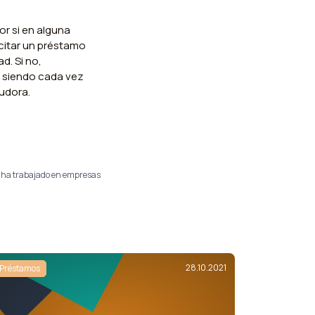
or si en alguna
citar un préstamo
d. Si no,
, siendo cada vez
eudora.
e ha trabajado en empresas
28.10.2021
Préstamos