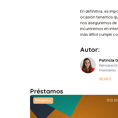
En definitiva, es im
ocasión tenemos que
nos aseguremos de q
incurriremos en int
más difícil cumplir c
Autor:
Patricia 
Patricia es 
financieras.
Ver perfil
Préstamos
13.12.20
Préstamos