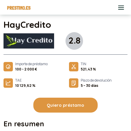
HayCredito
2.8
Importe de préstamo
TIN
100 - 2 000 €
521,43 %
TAE
Plazo de devolución
10 129,62 %
5 – 30 días
Quiero préstamo
En resumen