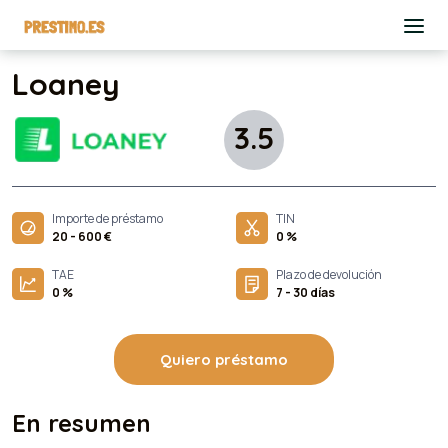
Loaney
3.5
Importe de préstamo
TIN
20 - 600 €
0 %
TAE
Plazo de devolución
0 %
7 - 30 días
Quiero préstamo
En resumen