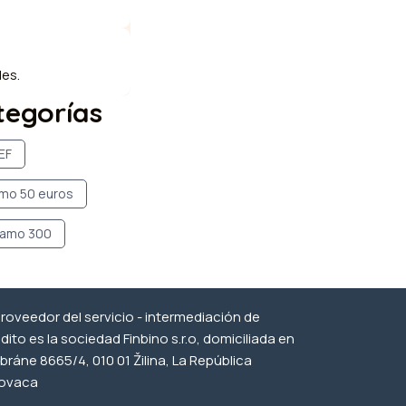
les.
ategorías
EF
mo 50 euros
tamo 300
proveedor del servicio - intermediación de
dito es la sociedad Finbino s.r.o, domiciliada en
bráne 8665/4, 010 01 Žilina, La República
lovaca