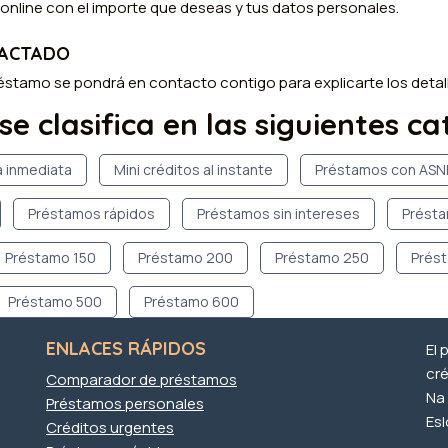
d online con el importe que deseas y tus datos personales.
TACTADO
réstamo se pondrá en contacto contigo para explicarte los detal
 se clasifica en las siguientes c
a inmediata
Mini créditos al instante
Préstamos con ASN
Préstamos rápidos
Préstamos sin intereses
Présta
Préstamo 150
Préstamo 200
Préstamo 250
Prés
Préstamo 500
Préstamo 600
ENLACES RÁPIDOS
El 
cré
Comparador de préstamos
Na 
Préstamos personales
Es
Créditos urgentes