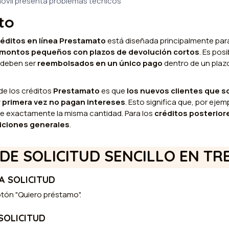
móvil presenta problemas técnicos
to
réditos en línea Prestamato
está diseñada principalmente par
 montos pequeños con plazos de devolución cortos
. Es posi
s deben ser
reembolsados en un único pago
dentro de un plaz
de los créditos
Prestamato
es que
los nuevos clientes que so
 primera vez no pagan intereses
. Esto significa que, por ejemp
ve exactamente la misma cantidad. Para los
créditos posterior
diciones generales
.
DE SOLICITUD SENCILLO EN TR
LA SOLICITUD
otón "Quiero préstamo".
 SOLICITUD