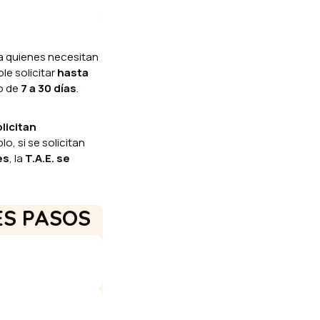
a quienes necesitan
ble solicitar
hasta
o de
7 a 30 días
.
licitan
lo, si se solicitan
es
, la
T.A.E. se
ES PASOS